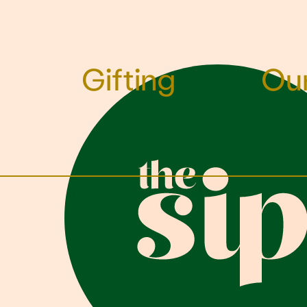
Gifting
Our